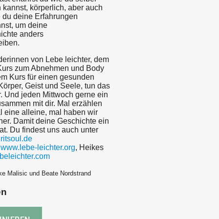
n kannst, körperlich, aber auch
e du deine Erfahrungen
nst, um deine
ichte anders
eiben.
nderinnen von Lebe leichter, dem
urs zum Abnehmen und Body
dem Kurs für einen gesunden
örper, Geist und Seele, tun das
. Und jeden Mittwoch gerne ein
sammen mit dir. Mal erzählen
l eine alleine, mal haben wir
ner. Damit deine Geschichte ein
t. Du findest uns auch unter
itsoul.de
:
www.lebe-leichter.org
, Heikes
beleichter.com
ke Malisic und Beate Nordstrand
en