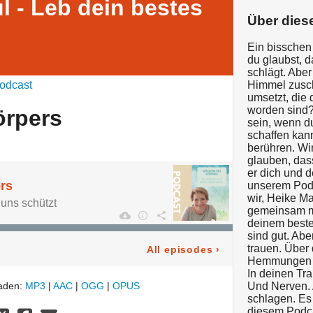
l - Leb dein bestes
Über dies
Ein bisschen
du glaubst, d
schlägt. Aber
odcast
Himmel zusch
umsetzt, die 
worden sind?
örpers
sein, wenn du
schaffen kan
berühren. Wir
glauben, das
er dich und 
rs
unserem Podc
wir, Heike Ma
uns schützt
gemeinsam mi
deinem beste
sind gut. Ab
trauen. Über
All episodes
›
Hemmungen ü
In deinen Tra
laden:
MP3
|
AAC
|
OGG
|
OPUS
Und Nerven. 
schlagen. Es 
diesem Podca