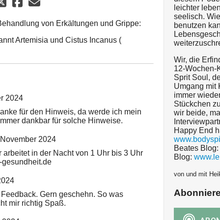
leichter lebe
seelisch. Wi
Behandlung von Erkältungen und Grippe:
benutzen kan
Lebensgesch
nt Artemisia und Cistus Incanus (
weiterzuschr
Wir, die Erfi
12-Wochen-K
Sprit Soul, 
Umgang mit K
immer wieder
r 2024
Stückchen zu
danke für den Hinweis, da werde ich mein
wir beide, ma
 immer dankbar für solche Hinweise.
Interviewpart
Happy End ha
 November 2024
www.bodyspir
Beates Blog
 arbeitet in der Nacht von 1 Uhr bis 3 Uhr
Blog:
www.le
-gesundheit.de
von und mit Hei
2024
Abonnier
s Feedback. Gern geschehn. So was
 mir richtig Spaß.