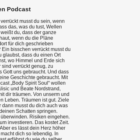
en Podcast
 verrückt musst du sein, wenn
ass das, was du tust, Wellen
 weißt du, dass der ganze
aut, wenn du die Pläne
dort für dich geschrieben
 Ein bisschen verrückt musst du
 glaubst, dass du einen Ort
nst, wo Himmel und Erde sich
 sind verrückt genug, zu
s Gott uns gebraucht. Und dass
deine Geschichte gebraucht. Mit
ast „Body Spirit Soul“ wollen
lisic und Beate Nordstrand,
t dir träumen. Von unserm und
n Leben. Träumen ist gut. Ziele
er dann musst du dich auch was
 deinen Schatten springen.
berwinden. Risiken eingehen.
um investieren. Das kostet Zeit.
Aber es lässt dein Herz höher
macht dich so lebendig. In
st erfährst du wie du selber