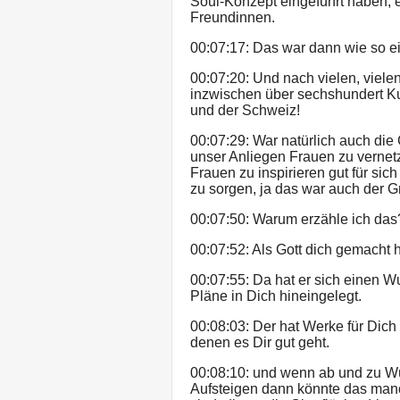
Soul-Konzept eingeführt haben, e
Freundinnen.
00:07:17: Das war dann wie so e
00:07:20: Und nach vielen, viel
inzwischen über sechshundert Kur
und der Schweiz!
00:07:29: War natürlich auch die
unser Anliegen Frauen zu vernetz
Frauen zu inspirieren gut für sich
zu sorgen, ja das war auch der G
00:07:50: Warum erzähle ich das
00:07:52: Als Gott dich gemacht h
00:07:55: Da hat er sich einen Wu
Pläne in Dich hineingelegt.
00:08:03: Der hat Werke für Dich 
denen es Dir gut geht.
00:08:10: und wenn ab und zu W
Aufsteigen dann könnte das manc