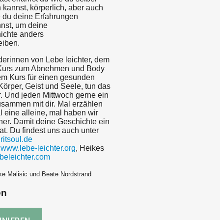
n kannst, körperlich, aber auch
e du deine Erfahrungen
nst, um deine
ichte anders
eiben.
nderinnen von Lebe leichter, dem
urs zum Abnehmen und Body
dem Kurs für einen gesunden
örper, Geist und Seele, tun das
. Und jeden Mittwoch gerne ein
sammen mit dir. Mal erzählen
l eine alleine, mal haben wir
ner. Damit deine Geschichte ein
t. Du findest uns auch unter
itsoul.de
:
www.lebe-leichter.org
, Heikes
beleichter.com
ke Malisic und Beate Nordstrand
en