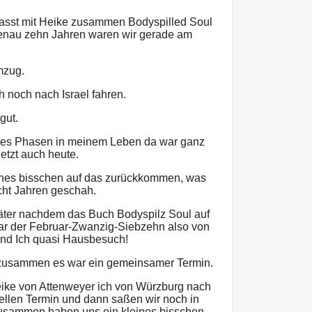
nlasst mit Heike zusammen Bodyspilled Soul
genau zehn Jahren waren wir gerade am
mzug.
ch noch nach Israel fahren.
gut.
b es Phasen in meinem Leben da war ganz
 jetzt auch heute.
leines bisschen auf das zurückkommen, was
cht Jahren geschah.
päter nachdem das Buch Bodyspilz Soul auf
ar der Februar-Zwanzig-Siebzehn also von
nd Ich quasi Hausbesuch!
 zusammen es war ein gemeinsamer Termin.
heike von Attenweyer ich von Würzburg nach
iellen Termin und dann saßen wir noch in
usammen haben uns ein kleines bisschen