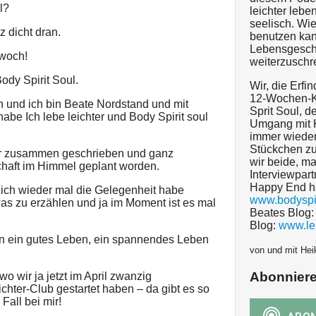
l?
leichter lebe
seelisch. Wi
z dicht dran.
benutzen kan
Lebensgesch
twoch!
weiterzuschr
ody Spirit Soul.
Wir, die Erfi
12-Wochen-K
n und ich bin Beate Nordstand und mit
Sprit Soul, 
abe Ich lebe leichter und Body Spirit soul
Umgang mit K
immer wieder
Stückchen zu
er zusammen geschrieben und ganz
wir beide, ma
schaft im Himmel geplant worden.
Interviewpart
Happy End ha
s ich wieder mal die Gelegenheit habe
www.bodyspir
as zu erzählen und ja im Moment ist es mal
Beates Blog
Blog:
www.le
en ein gutes Leben, ein spannendes Leben
von und mit Hei
Abonnier
wo wir ja jetzt im April zwanzig
hter-Club gestartet haben – da gibt es so
 Fall bei mir!