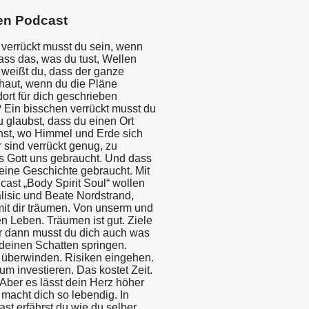
en Podcast
 verrückt musst du sein, wenn
ass das, was du tust, Wellen
 weißt du, dass der ganze
aut, wenn du die Pläne
dort für dich geschrieben
 Ein bisschen verrückt musst du
 glaubst, dass du einen Ort
nst, wo Himmel und Erde sich
 sind verrückt genug, zu
s Gott uns gebraucht. Und dass
deine Geschichte gebraucht. Mit
ast „Body Spirit Soul“ wollen
lisic und Beate Nordstrand,
t dir träumen. Von unserm und
n Leben. Träumen ist gut. Ziele
er dann musst du dich auch was
 deinen Schatten springen.
berwinden. Risiken eingehen.
um investieren. Das kostet Zeit.
Aber es lässt dein Herz höher
macht dich so lebendig. In
st erfährst du wie du selber