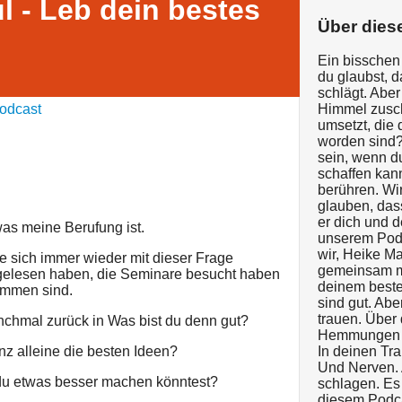
l - Leb dein bestes
Über dies
Ein bisschen
du glaubst, d
schlägt. Aber
odcast
Himmel zusch
umsetzt, die 
worden sind?
sein, wenn du
schaffen kan
berühren. Wir
glauben, das
er dich und 
as meine Berufung ist.
unserem Podc
wir, Heike Ma
e sich immer wieder mit dieser Frage
gemeinsam mi
 gelesen haben, die Seminare besucht haben
deinem beste
ommen sind.
sind gut. Ab
trauen. Über
nchmal zurück in Was bist du denn gut?
Hemmungen ü
z alleine die besten Ideen?
In deinen Tra
Und Nerven. 
 du etwas besser machen könntest?
schlagen. Es 
diesem Podca