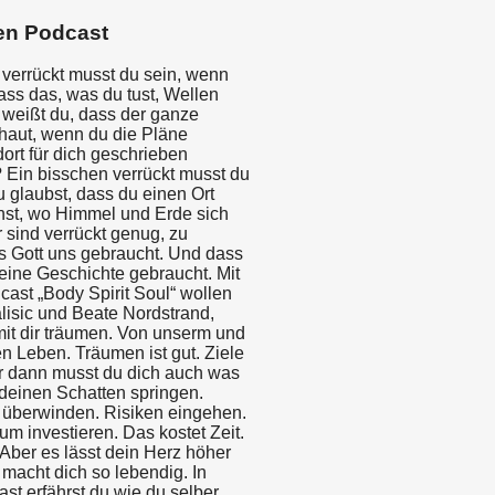
en Podcast
 verrückt musst du sein, wenn
ass das, was du tust, Wellen
 weißt du, dass der ganze
aut, wenn du die Pläne
dort für dich geschrieben
 Ein bisschen verrückt musst du
 glaubst, dass du einen Ort
nst, wo Himmel und Erde sich
 sind verrückt genug, zu
s Gott uns gebraucht. Und dass
deine Geschichte gebraucht. Mit
ast „Body Spirit Soul“ wollen
lisic und Beate Nordstrand,
t dir träumen. Von unserm und
n Leben. Träumen ist gut. Ziele
er dann musst du dich auch was
 deinen Schatten springen.
berwinden. Risiken eingehen.
um investieren. Das kostet Zeit.
Aber es lässt dein Herz höher
macht dich so lebendig. In
st erfährst du wie du selber