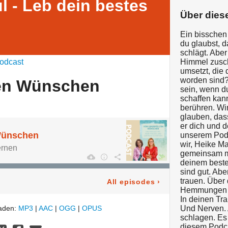
l - Leb dein bestes
Über dies
Ein bisschen
du glaubst, d
schlägt. Aber
odcast
Himmel zusch
umsetzt, die 
worden sind?
ten Wünschen
sein, wenn du
schaffen kan
berühren. Wir
glauben, das
er dich und 
 Wünschen
unserem Podc
wir, Heike Ma
ernen
gemeinsam mi
deinem beste
sind gut. Ab
trauen. Über
All episodes
›
Hemmungen ü
In deinen Tra
laden:
MP3
|
AAC
|
OGG
|
OPUS
Und Nerven. 
schlagen. Es 
diesem Podca