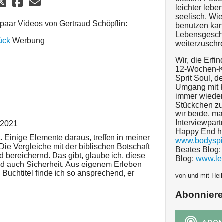
leichter lebe
seelisch. Wi
 paar Videos von Gertraud Schöpflin:
benutzen kan
Lebensgesch
ück
Werbung
weiterzuschr
Wir, die Erfi
12-Wochen-K
k
Sprit Soul, 
Umgang mit K
immer wieder
Stückchen zu
wir beide, ma
Interviewpart
 2021
Happy End ha
 Einige Elemente daraus, treffen in meiner
www.bodyspir
 Die Vergleiche mit der biblischen Botschaft
Beates Blog
nd bereichernd. Das gibt, glaube ich, diese
Blog:
www.le
und auch Sicherheit. Aus eigenem Erleben
Buchtitel finde ich so ansprechend, er
von und mit Hei
Abonnier