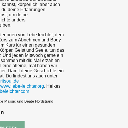
n kannst, körperlich, aber auch
e du deine Erfahrungen
nst, um deine
ichte anders
eiben.
nderinnen von Lebe leichter, dem
urs zum Abnehmen und Body
dem Kurs für einen gesunden
örper, Geist und Seele, tun das
. Und jeden Mittwoch gerne ein
sammen mit dir. Mal erzählen
l eine alleine, mal haben wir
ner. Damit deine Geschichte ein
t. Du findest uns auch unter
itsoul.de
:
www.lebe-leichter.org
, Heikes
beleichter.com
ke Malisic und Beate Nordstrand
en