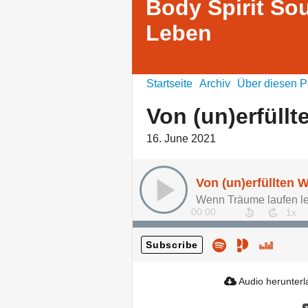
Body Spirit Sou
Leben
Startseite
Archiv
Über diesen P
Von (un)erfüll
16. June 2021
Von (un)erfüllten
Wenn Träume laufen l
00:00
Subscribe
Audio herunter