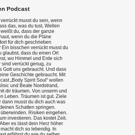
en Podcast
 verrückt musst du sein, wenn
ass das, was du tust, Wellen
 weißt du, dass der ganze
aut, wenn du die Pläne
dort für dich geschrieben
 Ein bisschen verrückt musst du
 glaubst, dass du einen Ort
nst, wo Himmel und Erde sich
 sind verrückt genug, zu
s Gott uns gebraucht. Und dass
deine Geschichte gebraucht. Mit
ast „Body Spirit Soul“ wollen
lisic und Beate Nordstrand,
t dir träumen. Von unserm und
n Leben. Träumen ist gut. Ziele
er dann musst du dich auch was
 deinen Schatten springen.
berwinden. Risiken eingehen.
um investieren. Das kostet Zeit.
Aber es lässt dein Herz höher
macht dich so lebendig. In
st erfährst du wie du selber