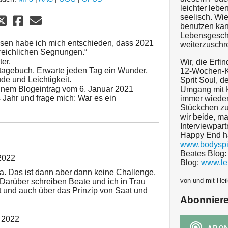
leichter lebe
seelisch. Wi
benutzen kan
Lebensgesch
osen habe ich mich entschieden, dass 2021
weiterzuschr
 reichlichen Segnungen.“
er.
Wir, die Erfi
rtagebuch. Erwarte jeden Tag ein Wunder,
12-Wochen-K
de und Leichtigkeit.
Sprit Soul, 
inem Blogeintrag vom 6. Januar 2021
Umgang mit K
s Jahr und frage mich: War es ein
immer wieder
Stückchen zu
wir beide, ma
Interviewpart
Happy End ha
www.bodyspir
Beates Blog
2022
Blog:
www.le
a. Das ist dann aber dann keine Challenge.
von und mit Hei
) Darüber schreiben Beate und ich in Trau
t und auch über das Prinzip von Saat und
Abonnier
 2022