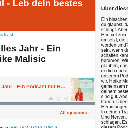
l - Leb dein bestes
Über dies
Ein bisschen
du glaubst, d
schlägt. Aber
odcast
Himmel zusch
umsetzt, die 
worden sind?
les Jahr - Ein
sein, wenn du
schaffen kan
ike Malisic
berühren. Wir
glauben, das
er dich und 
unserem Podc
wir, Heike Ma
Ein (Wunder)volles Jahr - Ein Podcast mit Heike Malisic
gemeinsam mi
deinem beste
sind gut. Ab
trauen. Über
Hemmungen ü
In deinen Tra
All episodes
›
Und Nerven. 
schlagen. Es 
diesem Podca
laden:
MP3
|
AAC
|
OGG
|
OPUS