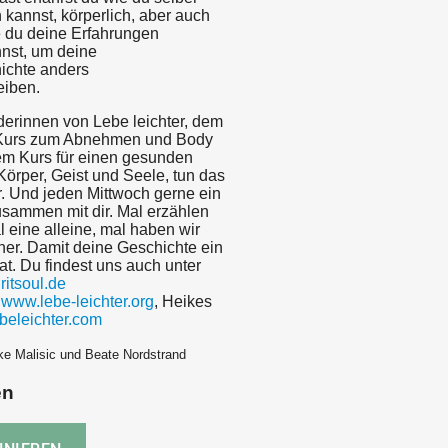
n kannst, körperlich, aber auch
e du deine Erfahrungen
nst, um deine
ichte anders
eiben.
nderinnen von Lebe leichter, dem
urs zum Abnehmen und Body
dem Kurs für einen gesunden
örper, Geist und Seele, tun das
. Und jeden Mittwoch gerne ein
sammen mit dir. Mal erzählen
l eine alleine, mal haben wir
ner. Damit deine Geschichte ein
t. Du findest uns auch unter
itsoul.de
:
www.lebe-leichter.org
, Heikes
beleichter.com
ke Malisic und Beate Nordstrand
en