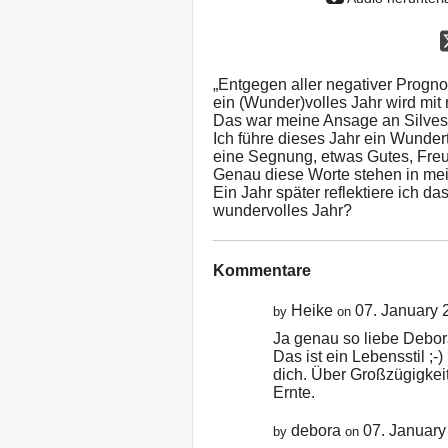
„Entgegen aller negativer Progn
ein (Wunder)volles Jahr wird mit
Das war meine Ansage an Silvest
Ich führe dieses Jahr ein Wunde
eine Segnung, etwas Gutes, Freu
Genau diese Worte stehen in me
Ein Jahr später reflektiere ich da
wundervolles Jahr?
Kommentare
Heike
07. January 
by
on
Ja genau so liebe Debor
Das ist ein Lebensstil ;-
dich. Über Großzügigkei
Ernte.
debora
07. January
by
on