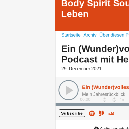
Body Spirit Sou
Leben
Startseite
Archiv
Über diesen P
Ein (Wunder)vol
Podcast mit He
29. December 2021
Mein Jahresrückblick
00:00
Subscribe
Audio herunter