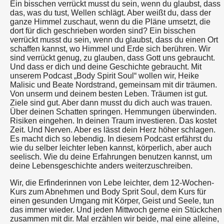
Ein bisschen verrückt musst du sein, wenn du glaubst, dass
das, was du tust, Wellen schlägt. Aber weißt du, dass der
ganze Himmel zuschaut, wenn du die Pläne umsetzt, die
dort für dich geschrieben worden sind? Ein bisschen
verrückt musst du sein, wenn du glaubst, dass du einen Ort
schaffen kannst, wo Himmel und Erde sich berühren. Wir
sind verrückt genug, zu glauben, dass Gott uns gebraucht.
Und dass er dich und deine Geschichte gebraucht. Mit
unserem Podcast „Body Spirit Soul“ wollen wir, Heike
Malisic und Beate Nordstrand, gemeinsam mit dir träumen.
Von unserm und deinem besten Leben. Träumen ist gut.
Ziele sind gut. Aber dann musst du dich auch was trauen.
Über deinen Schatten springen. Hemmungen überwinden.
Risiken eingehen. In deinen Traum investieren. Das kostet
Zeit. Und Nerven. Aber es lässt dein Herz höher schlagen.
Es macht dich so lebendig. In diesem Podcast erfährst du
wie du selber leichter leben kannst, körperlich, aber auch
seelisch. Wie du deine Erfahrungen benutzen kannst, um
deine Lebensgeschichte anders weiterzuschreiben.
Wir, die Erfinderinnen von Lebe leichter, dem 12-Wochen-
Kurs zum Abnehmen und Body Sprit Soul, dem Kurs für
einen gesunden Umgang mit Körper, Geist und Seele, tun
das immer wieder. Und jeden Mittwoch gerne ein Stückchen
zusammen mit dir. Mal erzählen wir beide, mal eine alleine,